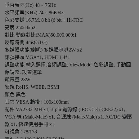
垂直頻率(Hz)
48 ~ 75Hz
水平頻率(KHz)
24 ~ 86KHz
色彩支援
16.7M, 8 bit (6 bit + Hi-FRC
亮度
250cd/m2
對比
動態對比(MAX)50,000,000:1
反應時間
4ms(GTG)
多媒體功能(喇叭)
多媒體喇叭2W x2
訊號接頭
VGA*1, HDMI 1.4*1
調整功能
輸入選擇,音頻調整, ViewMode, 色彩調整, 手動圖
像調整, 設置選單
耗電量
28W
安規
RoHS, WEEE, BSMI
顏色
黑色
其它
VESA 牆掛 : 100x100mm
配件
VA2732-MH x1, 3-pin 電源線 (IEC C13 / CEE22) x1,
VGA 線 (Male-Male) x1, 音源線 (Male-Male) x1, AC/DC 變壓
器 x1, 快速使用手冊 x1
可視角
178/178