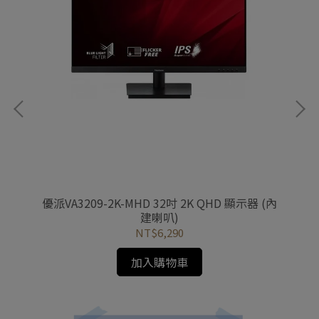
優派
示器
優派VA3209-2K-MHD 32吋 2K QHD 顯示器 (內
建喇叭)
NT$6,290
加入購物車