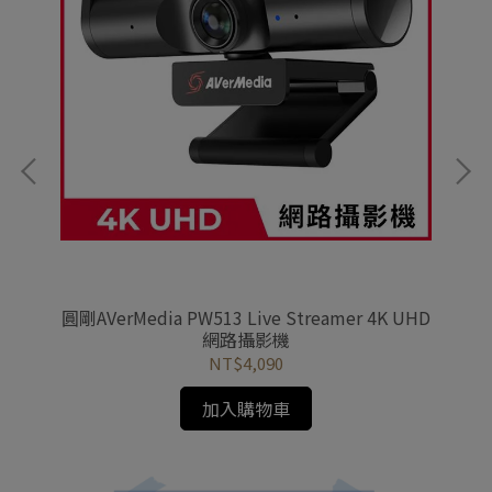
黑
圓剛AVerMedia PW513 Live Streamer 4K UHD
Lo
網路攝影機
NT$4,090
加入購物車