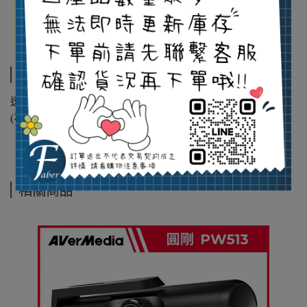
傳輸介面
USB2.0
監控
/
傳輸/影像
USB
運送為宅配無自取
透過廠商或宅配配送，預計訂單成立後1-7個工作天內送達
(不含周六、日及國定假日)!
相關商品