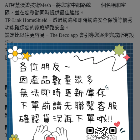
AI智慧漫遊技術Mesh – 將您家中網路統一一個名稱和密
碼，並在您移動同時提供最佳連接。
TP-Link HomeShield – 透過網路和即時網路安全保護等優秀
功能確保您的家庭網路安全。
設定比以往更容易 – The Deco app 會引導您逐步完成所有設
定。
普遍相容性 – 向下相容所有 WiFi 技術，並與所有網路服務
提供商 (ISP) 和數據機搭配使用。
規格以原廠為主
路由器網址轉換(NAT)功能
網址轉換(NAT)功能
路由器規格
無線寬頻路由器
路由器保固期限
3年