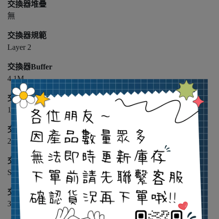
交換器堆疊
無
交換器規範
Layer 2
交換器Buffer
4.1M
交換器模組支援傳輸速度
10/100/1000 Base-T
交換器VLAN
256組
交換器模組接頭規格
SFP
交換器背板頻寬
36G