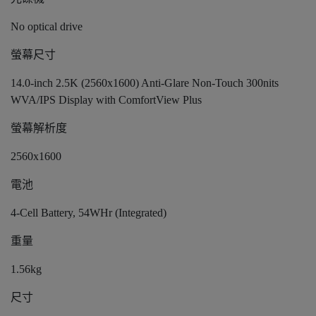
No optical drive
螢幕尺寸
14.0-inch 2.5K (2560x1600) Anti-Glare Non-Touch 300nits
WVA/IPS Display with ComfortView Plus
螢幕解析度
2560x1600
電池
4-Cell Battery, 54WHr (Integrated)
重量
1.56kg
尺寸