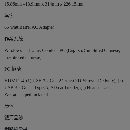
15.86mm –18.9mm x 314mm x 226.15mm
其它
65-watt Barrel AC Adapter
作業系統
Windows 11 Home, Copilot+ PC (English, Simplified Chinese,
Traditional Chinese)
I/O 插槽
HDMI 1.4, (1) USB 3.2 Gen 2 Type-C(DP/Power Delivery), (2)
USB 3.2 Gen 1 Type-A, SD card reader, (1) Headset Jack,
Wedge-shaped lock slot
顏色
銀河星跡
網路攝影機