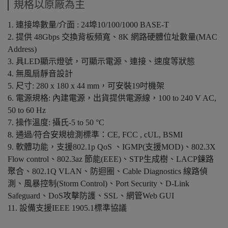
規格以原廠為主
1. 連接埠數量/介面 : 24埠10/100/1000 BASE-T
2. 提供 48Gbps 交換背板頻寬、8K 網路硬體位址數量(MAC
Address)
3. 具LED顯示燈號，可顯示電源、連接、速度等狀態
4. 無風扇靜音設計
5. 尺寸: 280 x 180 x 44 mm，可安裝19吋機架
6. 電源規格: 內建電源，出貨提供電源線，100 to 240 V AC,
50 to 60 Hz
7. 操作溫度: 攝氏-5 to 50 °C
8. 通過/符合安規檢測標準：CE, FCC , cUL, BSMI
9. 軟體功能，支援802.1p QoS 、IGMP(支援MOD)、802.3X
Flow control、802.3az 節能(EEE)、STP生成樹、LACP鍊路
聚合、802.1Q VLAN、防迴圈、Cable Diagnostics 線路偵
測、風暴控制(Storm Control)、Port Security、D-Link
Safeguard、DoS攻擊防護、SSL、網管Web GUI
11. 設備支援IEEE 1905.1標準協議