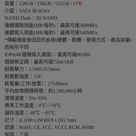
容量：128GB / 256GB / 512GB /
1TB
介面：SATA III 6Gb/s
NAND Flash：3D NAND
連續讀取效能(MB/每秒)：最高可達560MB/s
連續寫入效能(MB/每秒)：最高可達540MB/s
*傳輸速度會因您的系統(硬體、軟體、使用方式、產品容量)
而有所不同
IOPs(4K隨機寫入速度)：最高可達80,000
錯誤修正碼：最高可達72bit/1KB
耐衝擊力：1,500G/0.5msec
耐震動強度：15G
耗電量(工作/放置)：275/80mA
平均故障間隔時間：約1,500,000小時
環境溼度：5%~95%
標準工作溫度：0℃~+70℃
儲存溫度：-40℃ ~ 85℃
尺寸：(L)100 x (W)69.9 x (H) 7mm
認證：RoHS, CE, FCC, VCCI, RCM, BSMI
保固：三年