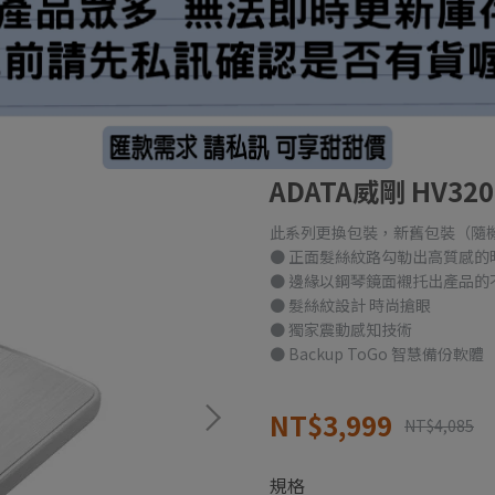
ADATA威剛 HV3
此系列更換包裝，新舊包裝（隨
● 正面髮絲紋路勾勒出高質感的
● 邊緣以鋼琴鏡面襯托出產品的
● 髮絲紋設計 時尚搶眼
● 獨家震動感知技術
● Backup ToGo 智慧備份軟體
NT$3,999
NT$4,085
規格