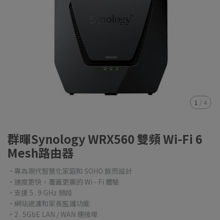
1
/
4
群暉Synology WRX560 雙頻 Wi-Fi 6
Mesh路由器
•專為現代智慧化家庭和 SOHO 族而設計
•速度更快，覆蓋更廣的 Wi - Fi 體驗
•支援 5 . 9 GHz 頻段
•網站過濾和家長監護功能
•2 . 5GbE LAN / WAN 連接埠