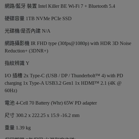
網路/藍牙 裝置 Intel Killer BE Wi-Fi 7 + Bluetooth 5.4
硬碟容量 1TB NVMe PCIe SSD
光碟機/是否內建 N/A
網路攝影機 IR FHD type (30fps@1080p) with HDR 3D Noise
Reduction+ (3DNR+)
指紋辨識 Y
I/O 插槽 2x Type-C (USB / DP / Thunderbolt™ 4) with PD
charging 1x Type-A USB3.2 Gen1 1x HDMI™ 2.1 (4K @
60Hz)
電池 4-Cell 70 Battery (Whr) 65W PD adapter
尺寸 300.2 x 222.25 x 15.9 -16.2 mm
重量 1.39 kg