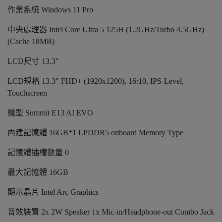
作業系統 Windows 11 Pro
中央處理器 Intel Core Ultra 5 125H (1.2GHz/Turbo 4.5GHz)
(Cache 18MB)
LCD尺寸 13.3"
LCD規格 13.3" FHD+ (1920x1200), 16:10, IPS-Level,
Touchscreen
機型 Summit E13 AI EVO
內建記憶體 16GB*1 LPDDR5 onboard Memory Type
記憶體插槽數量 0
最大記憶體 16GB
顯示晶片 Intel Arc Graphics
音效裝置 2x 2W Speaker 1x Mic-in/Headphone-out Combo Jack