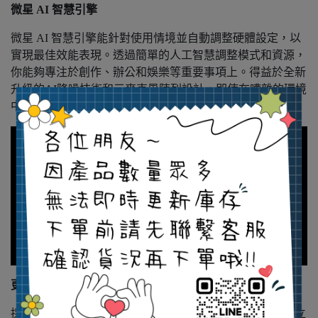
微星 AI 智慧引擎
微星 AI 智慧引擎能針對使用情境並自動調整硬體設定，以
實現最佳效能表現。透過簡單的人工智慧調整模式和資源，
你能夠專注於創作、辦公和娛樂等重要事項上。得益於全新
升級的AI降噪技術和三麥克風陣列設計，即使在嘈雜的環境
中，你仍可以享受到流暢且清晰的音效品質。
更完善的隱私防護
採用視訊鏡頭蓋開關設計，當鏡頭蓋關閉時，視訊鏡頭會立