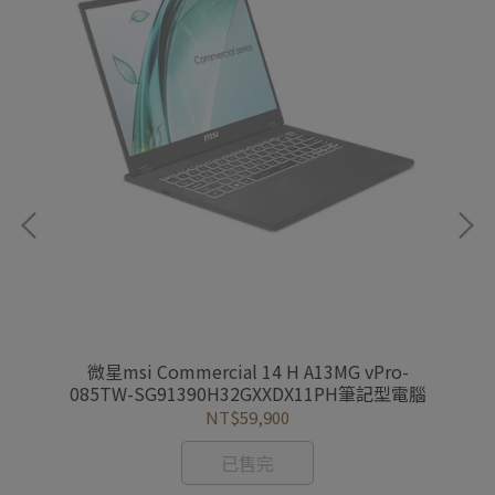
7TW
微星msi Commercial 14 H A13MG vPro-
微星
085TW-SG91390H32GXXDX11PH筆記型電腦
NT$59,900
已售完