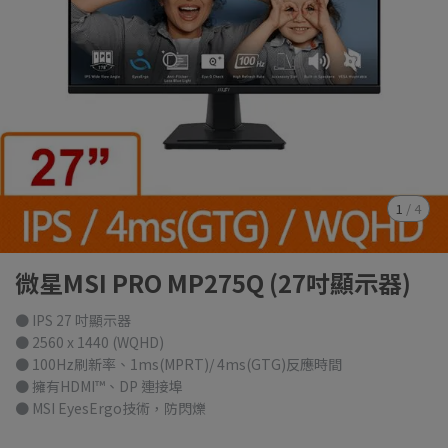
1
/
4
微星MSI PRO MP275Q (27吋顯示器)
● IPS 27 吋顯示器
● 2560 x 1440 (WQHD)
● 100Hz刷新率、1ms(MPRT)/ 4ms(GTG)反應時間
● 擁有HDMI™、DP 連接埠
● MSI EyesErgo技術，防閃爍