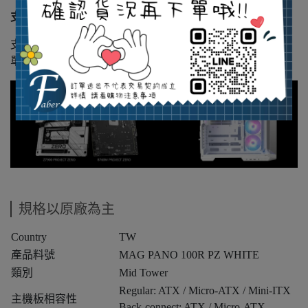
支援背插主機板
支援 ATX、Micro-ATX 背插系列主機板，不僅讓組裝更簡
單輕鬆，更一目了然
規格以原廠為主
Country
TW
產品料號
MAG PANO 100R PZ WHITE
類別
Mid Tower
Regular: ATX / Micro-ATX / Mini-ITX
主機板相容性
Back-connect: ATX / Micro-ATX