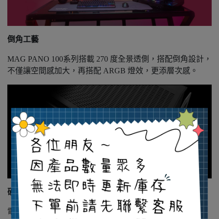
倒角工藝
MAG PANO 100系列搭載 270 度全景透側，搭配倒角設計，
不僅讓空間感加大，再搭配 ARGB 燈效，更添層次感。
硬體相容性
電競機殼提供極高相容性，充分支援零組件安裝需求。