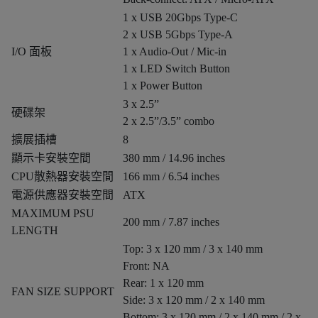
1 x USB 20Gbps Type-C
2 x USB 5Gbps Type-A
I/O 面板
1 x Audio-Out / Mic-in
1 x LED Switch Button
1 x Power Button
3 x 2.5”
硬碟架
2 x 2.5”/3.5” combo
擴展插槽
8
顯示卡安裝空間
380 mm / 14.96 inches
CPU散熱器安裝空間
166 mm / 6.54 inches
電源供應器安裝空間
ATX
MAXIMUM PSU
200 mm / 7.87 inches
LENGTH
Top: 3 x 120 mm / 3 x 140 mm
Front: NA
Rear: 1 x 120 mm
FAN SIZE SUPPORT
Side: 3 x 120 mm / 2 x 140 mm
Bottom: 3 x 120 mm / 2 x 140 mm / 2 x