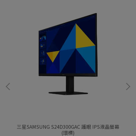
E平面
三星SAMSUNG S24D300GAC 護眼 IPS液晶螢幕
三
(環標)