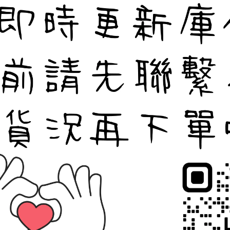
很抱歉，無商品符合篩選
請重新輸入篩選