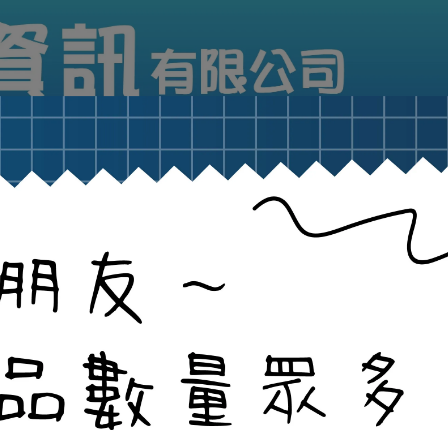
筆記型電腦
商品列表
超值優惠區
購物注意事
G•樂金〔筆記型電腦〕
排序