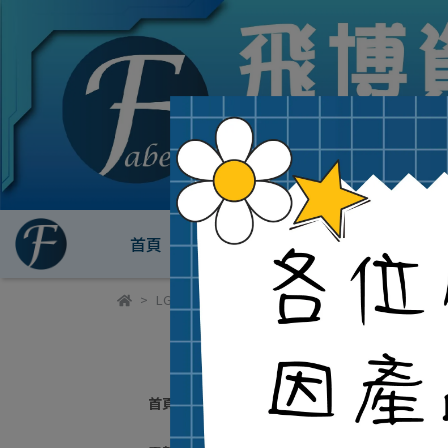
首頁
電競必備專區
桌上型電腦
LG•樂金〔筆記型電腦〕
L
首頁
預設